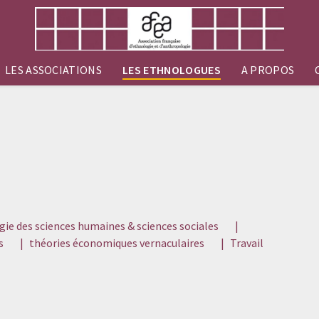
LES ASSOCIATIONS
LES ETHNOLOGUES
A PROPOS
ie des sciences humaines & sciences sociales
|
s
|
théories économiques vernaculaires
|
Travail