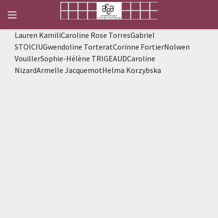
Lauren KamiliCaroline Rose TorresGabriel
STOICIUGwendoline TorteratCorinne FortierNolwen
VouillerSophie-Hélène TRIGEAUDCaroline
NizardArmelle JacquemotHelma Korzybska