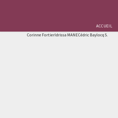
ACCUEIL
Corinne FortierIdrissa MANECédric Baylocq S.