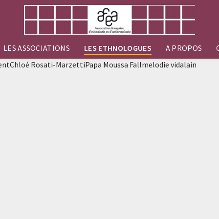
LES ASSOCIATIONS
LES ETHNOLOGUES
A PROPOS
tChloé Rosati-MarzettiPapa Moussa Fallmelodie vidalain