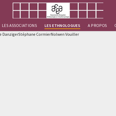
LES ASSOCIATIONS
LES ETHNOLOGUES
A PROPOS
e DanzigerStéphane CormierNolwen Vouiller