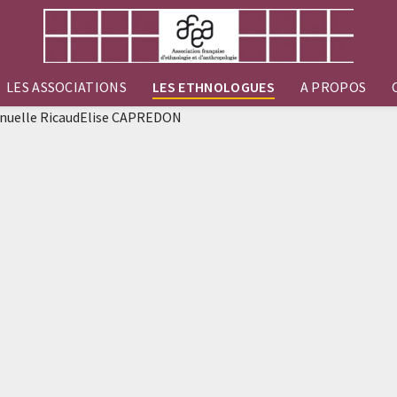
LES ASSOCIATIONS
LES ETHNOLOGUES
A PROPOS
manuelle RicaudElise CAPREDON