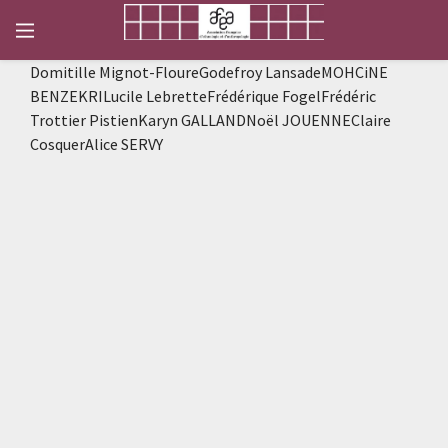
Domitille Mignot-FloureGodefroy LansadeMOHCiNE
BENZEKRILucile LebretteFrédérique FogelFrédéric
Trottier PistienKaryn GALLANDNoël JOUENNEClaire
CosquerAlice SERVY